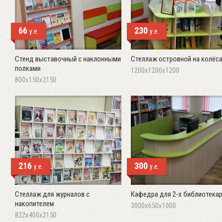
66
230
у.е.
у.е.
Стенд выставочный с наклонными
Стеллаж островной на колёс
полками
1200х1200х1200
800х150х2150
216
300
у.е.
у.е.
Стеллаж для журналов с
Кафедра для 2-х библиотека
накопителем
3000х650х1000
822х400х2150