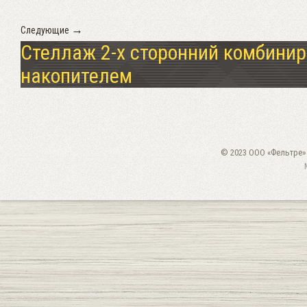
→
Следующие
Стеллаж 2-х сторонний комбини
накопителем
©
2023
ООО «Фельтре»