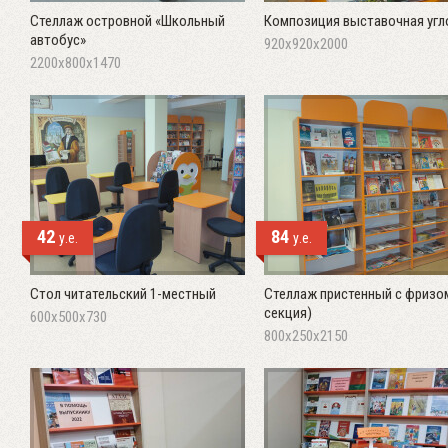
Стеллаж островной «Школьный
Композиция выставочная угл
автобус»
920х920х2000
2200х800х1470
42
84
у.е.
у.е.
Стол читательский 1-местный
Стеллаж пристенный с фризом
секция)
600х500х730
800х250х2150